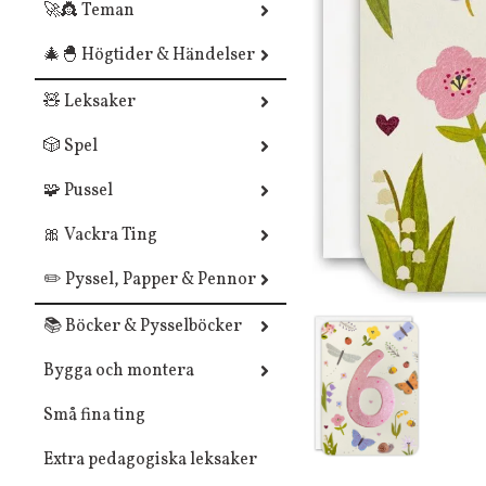
🚀👸 Teman
🎄🐣 Högtider & Händelser
🧸 Leksaker
🎲 Spel
🧩 Pussel
🎀 Vackra Ting
✏️ Pyssel, Papper & Pennor
📚 Böcker & Pysselböcker
Bygga och montera
Små fina ting
Extra pedagogiska leksaker