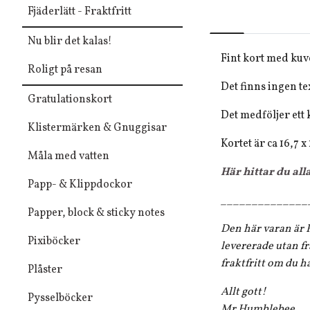
Fjäderlätt - Fraktfritt
Nu blir det kalas!
Fint kort med kuve
Roligt på resan
Det finns ingen tex
Gratulationskort
Det medföljer ett 
Klistermärken & Gnuggisar
Kortet är ca 16,7 x
Måla med vatten
Här hittar du all
Papp- & Klippdockor
______________
Papper, block & sticky notes
Den här varan är F
Pixiböcker
levererade utan fr
fraktfritt om du h
Plåster
Allt gott!
Pysselböcker
Mr Humblebee