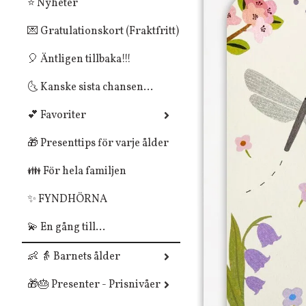
⭐ Nyheter
💌 Gratulationskort (Fraktfritt)
🎈 Äntligen tillbaka!!!
🌜 Kanske sista chansen...
💕 Favoriter
🎁 Presenttips för varje ålder
👪 För hela familjen
✨ FYNDHÖRNA
💫 En gång till...
👶 👵 Barnets ålder
🎁🎂 Presenter - Prisnivåer