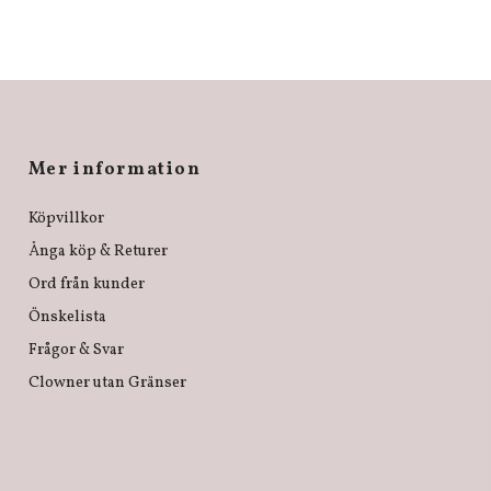
Mer information
Köpvillkor
Ånga köp & Returer
Ord från kunder
Önskelista
Frågor & Svar
Clowner utan Gränser