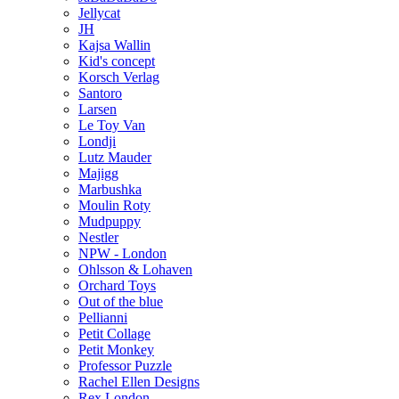
Jellycat
JH
Kajsa Wallin
Kid's concept
Korsch Verlag
Santoro
Larsen
Le Toy Van
Londji
Lutz Mauder
Majigg
Marbushka
Moulin Roty
Mudpuppy
Nestler
NPW - London
Ohlsson & Lohaven
Orchard Toys
Out of the blue
Pellianni
Petit Collage
Petit Monkey
Professor Puzzle
Rachel Ellen Designs
Rex London