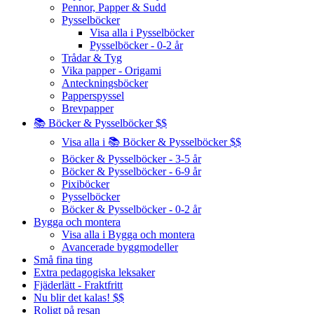
Pennor, Papper & Sudd
Pysselböcker
Visa alla i Pysselböcker
Pysselböcker - 0-2 år
Trådar & Tyg
Vika papper - Origami
Anteckningsböcker
Papperspyssel
Brevpapper
📚 Böcker & Pysselböcker $$
Visa alla i 📚 Böcker & Pysselböcker $$
Böcker & Pysselböcker - 3-5 år
Böcker & Pysselböcker - 6-9 år
Pixiböcker
Pysselböcker
Böcker & Pysselböcker - 0-2 år
Bygga och montera
Visa alla i Bygga och montera
Avancerade byggmodeller
Små fina ting
Extra pedagogiska leksaker
Fjäderlätt - Fraktfritt
Nu blir det kalas! $$
Roligt på resan