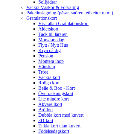
Solfjädrar
Vackra Väskor & Förvaring
Paketinslagning (påsar, snören, etiketter m.m.)
Gratulationskort
Visa alla i Gratulationskort
Ålderskort
Tack till läraren
Mors/fars dag
Flytt / Nytt Hus
Krya på dig
Pension
Montera ihop
Vänskap
Tröst
Vackra kort
Roliga kort
Belle & Boo - Kort
Överraskningskort
Lite mindre kort
Akvarellkort
Bröllop
Dubbla kort med kuvert
3D-kort
Enkla kort utan kuvert
Födelsedagskort