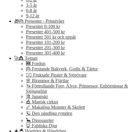
3-5 år
6-8 år
9-12 år
🎁🎂 Presenter - Prisnivåer
Presenter 0-100 kr
Presenter 401-500 kr
Presenter 501 kr och uppåt
Presenter 101-200 kr
Presenter 201-300 kr
Presenter 301-400 kr
🚀👸 Teman
🚒 Fordon
🎂 Frestande Bakverk, Godis & Tårtor
🏴‍☠️ Fruktade Pirater & Sjörövare
🌸 Blommor & Fjärilar
🦄 Förtrollande Feer, Älvor, Prinsessor, Enhörningar &
Sjöjungfrur
🎏 Japanskt
🎪 Magisk cirkus
🦴 Makalösa Monster & Skelett
🪐 Den oändliga rymden
🦕 Dinosaurier
🦊 Fabliska Djur
🎄🐣 Högtider & Händelser