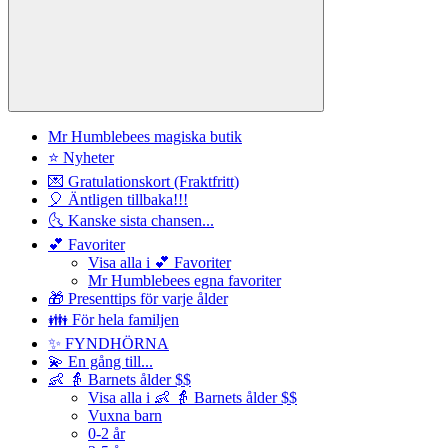
Mr Humblebees magiska butik
⭐ Nyheter
💌 Gratulationskort (Fraktfritt)
🎈 Äntligen tillbaka!!!
🌜 Kanske sista chansen...
💕 Favoriter
Visa alla i 💕 Favoriter
Mr Humblebees egna favoriter
🎁 Presenttips för varje ålder
👪 För hela familjen
✨ FYNDHÖRNA
💫 En gång till...
👶 👵 Barnets ålder $$
Visa alla i 👶 👵 Barnets ålder $$
Vuxna barn
0-2 år