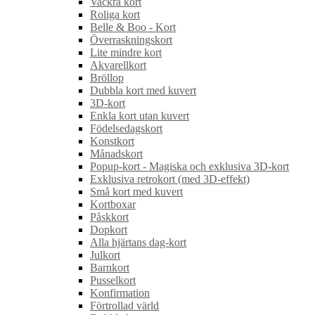
Vackra kort
Roliga kort
Belle & Boo - Kort
Överraskningskort
Lite mindre kort
Akvarellkort
Bröllop
Dubbla kort med kuvert
3D-kort
Enkla kort utan kuvert
Födelsedagskort
Konstkort
Månadskort
Popup-kort - Magiska och exklusiva 3D-kort
Exklusiva retrokort (med 3D-effekt)
Små kort med kuvert
Kortboxar
Påskkort
Dopkort
Alla hjärtans dag-kort
Julkort
Barnkort
Pusselkort
Konfirmation
Förtrollad värld