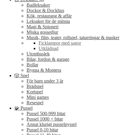
Badleksaker
Dockor & Dockhus
Kök, restaurang & affär
Leksaker för de minsta
Magi & Spioneri
Mjuka gossedjur
Musik, film, teater, rollspel, tatueringar & masker
Ficklampor med sagor
Utklädnad
Utomhuslek
Bilar, fordon & garage
Bollar
Bygga & Montera
🎲 Spel
För barn under 3 år
Brädspel
Kortspel
Mini games
Resespel
🧩 Pussel
Pussel 500-999 bitar
Pussel 1000 + bitar
Annat klurigt pusselpyssel
Pussel 0-10 bitar