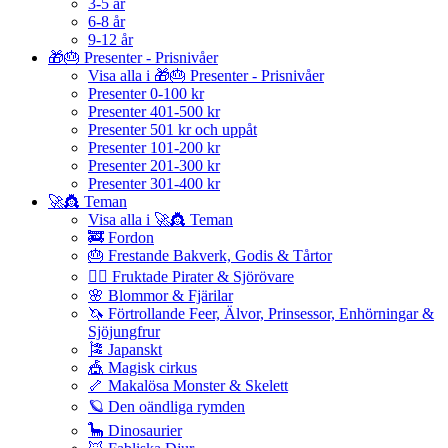
3-5 år
6-8 år
9-12 år
🎁🎂 Presenter - Prisnivåer
Visa alla i 🎁🎂 Presenter - Prisnivåer
Presenter 0-100 kr
Presenter 401-500 kr
Presenter 501 kr och uppåt
Presenter 101-200 kr
Presenter 201-300 kr
Presenter 301-400 kr
🚀👸 Teman
Visa alla i 🚀👸 Teman
🚒 Fordon
🎂 Frestande Bakverk, Godis & Tårtor
🏴‍☠️ Fruktade Pirater & Sjörövare
🌸 Blommor & Fjärilar
🦄 Förtrollande Feer, Älvor, Prinsessor, Enhörningar &
Sjöjungfrur
🎏 Japanskt
🎪 Magisk cirkus
🦴 Makalösa Monster & Skelett
🪐 Den oändliga rymden
🦕 Dinosaurier