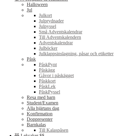
Halloween
Jul
Julkort
Julprydnader
Julpyssel
Små Adventskalendrar
Till Adventskalendern
Adventskalendrar
Julböcker
Julklappsinslagning, påsar och etiketter
Påsk
PåskPynt
Påskägg
Gåvor i påskägget
Påskkort
PåskLek
PåskPyssel
Resa med barn
Student/Examen
Alla hjärtans dag
Konfirmation
Doppresenter
Barnkalas
Till Kalaspåsen
🧸 Leksaker $$