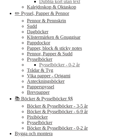
Dubbla kort utan text
Kalejdoskop & Oktaskop
✏️ Pyssel, Papper & Pennor
Pennor & Pennskrin
Sudd
Dagböcker
Klistermärken & Gnuggisar
Pappdockor
Papper, block & sticky notes
Pennor, Papper & Sudd
Pysselböcker
Pysselböcker - 0-2 år
Trådar & Tyg
Vika papper - Origami
Anteckningsböcker
Papperspyssel
Brevpapper
📚 Böcker & Pysselböcker $$
Böcker & Pysselböcker - 3-5 år
Böcker & Pysselböcker - 6-9 år
Pixiböcker
Pysselböcker
Böcker & Pysselböcker - 0-2 år
Bygga och montera