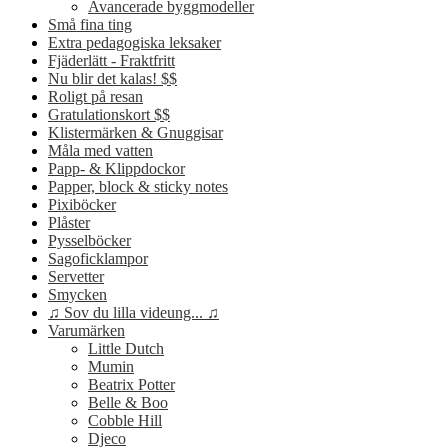
Avancerade byggmodeller
Små fina ting
Extra pedagogiska leksaker
Fjäderlätt - Fraktfritt
Nu blir det kalas! $$
Roligt på resan
Gratulationskort $$
Klistermärken & Gnuggisar
Måla med vatten
Papp- & Klippdockor
Papper, block & sticky notes
Pixiböcker
Plåster
Pysselböcker
Sagoficklampor
Servetter
Smycken
♫ Sov du lilla videung... ♫
Varumärken
Little Dutch
Mumin
Beatrix Potter
Belle & Boo
Cobble Hill
Djeco