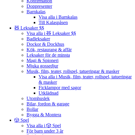
Konfirmation
Doppresenter
Barnkalas
Visa alla i Barnkalas
Till Kalaspåsen
🧸 Leksaker $$
Visa alla i 🧸 Leksaker $$
Badleksaker
Dockor & Dockhus
Kök, restaurang & affär
Leksaker för de minsta
Magi & Spioneri
Mjuka gossedjur
Musik, film, teater, rollspel, tatueringar & masker
Visa alla i Musik, film, teater, rollspel, tatueringar
& masker
Ficklampor med sagor
Utklädnad
Utomhuslek
Bilar, fordon & garage
Bollar
Bygga & Montera
🎲 Spel
Visa alla i 🎲 Spel
För barn under 3 år