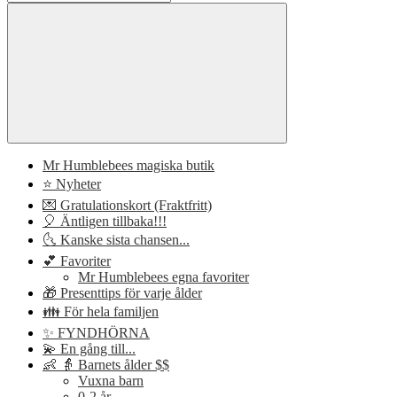
Mr Humblebees magiska butik
⭐ Nyheter
💌 Gratulationskort (Fraktfritt)
🎈 Äntligen tillbaka!!!
🌜 Kanske sista chansen...
💕 Favoriter
Mr Humblebees egna favoriter
🎁 Presenttips för varje ålder
👪 För hela familjen
✨ FYNDHÖRNA
💫 En gång till...
👶 👵 Barnets ålder $$
Vuxna barn
0-2 år