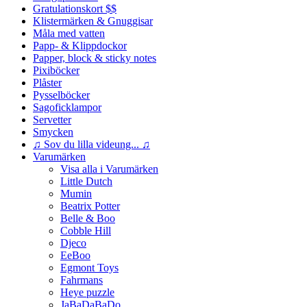
Gratulationskort $$
Klistermärken & Gnuggisar
Måla med vatten
Papp- & Klippdockor
Papper, block & sticky notes
Pixiböcker
Plåster
Pysselböcker
Sagoficklampor
Servetter
Smycken
♫ Sov du lilla videung... ♫
Varumärken
Visa alla i Varumärken
Little Dutch
Mumin
Beatrix Potter
Belle & Boo
Cobble Hill
Djeco
EeBoo
Egmont Toys
Fahrmans
Heye puzzle
JaBaDaBaDo