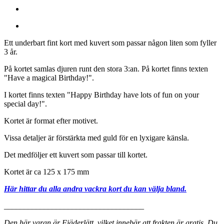
Ett underbart fint kort med kuvert som passar någon liten som fyller
3 år.
På kortet samlas djuren runt den stora 3:an. På kortet finns texten
"Have a magical Birthday!".
I kortet finns texten "Happy Birthday have lots of fun on your
special day!".
Kortet är format efter motivet.
Vissa detaljer är förstärkta med guld för en lyxigare känsla.
Det medföljer ett kuvert som passar till kortet.
Kortet är ca 125 x 175 mm
Här hittar du alla andra vackra kort du kan välja bland.
___________________________________
Den här varan är Fjäderlätt, vilket innebär att frakten är gratis. Du