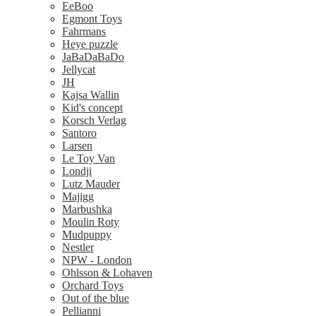
EeBoo
Egmont Toys
Fahrmans
Heye puzzle
JaBaDaBaDo
Jellycat
JH
Kajsa Wallin
Kid's concept
Korsch Verlag
Santoro
Larsen
Le Toy Van
Londji
Lutz Mauder
Majigg
Marbushka
Moulin Roty
Mudpuppy
Nestler
NPW - London
Ohlsson & Lohaven
Orchard Toys
Out of the blue
Pellianni