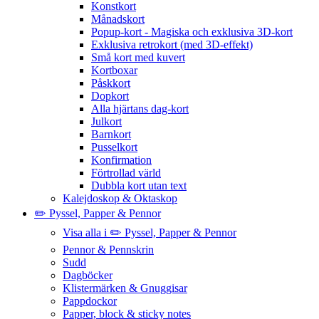
Konstkort
Månadskort
Popup-kort - Magiska och exklusiva 3D-kort
Exklusiva retrokort (med 3D-effekt)
Små kort med kuvert
Kortboxar
Påskkort
Dopkort
Alla hjärtans dag-kort
Julkort
Barnkort
Pusselkort
Konfirmation
Förtrollad värld
Dubbla kort utan text
Kalejdoskop & Oktaskop
✏️ Pyssel, Papper & Pennor
Visa alla i ✏️ Pyssel, Papper & Pennor
Pennor & Pennskrin
Sudd
Dagböcker
Klistermärken & Gnuggisar
Pappdockor
Papper, block & sticky notes