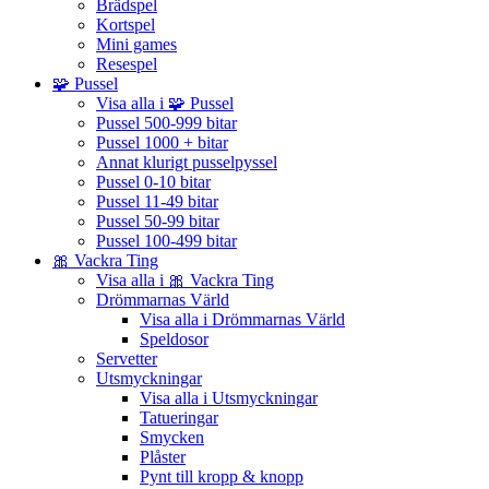
Brädspel
Kortspel
Mini games
Resespel
🧩 Pussel
Visa alla i 🧩 Pussel
Pussel 500-999 bitar
Pussel 1000 + bitar
Annat klurigt pusselpyssel
Pussel 0-10 bitar
Pussel 11-49 bitar
Pussel 50-99 bitar
Pussel 100-499 bitar
🎀 Vackra Ting
Visa alla i 🎀 Vackra Ting
Drömmarnas Värld
Visa alla i Drömmarnas Värld
Speldosor
Servetter
Utsmyckningar
Visa alla i Utsmyckningar
Tatueringar
Smycken
Plåster
Pynt till kropp & knopp