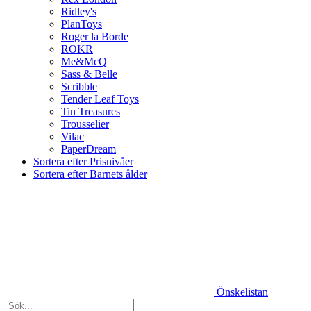
Ridley's
PlanToys
Roger la Borde
ROKR
Me&McQ
Sass & Belle
Scribble
Tender Leaf Toys
Tin Treasures
Trousselier
Vilac
PaperDream
Sortera efter Prisnivåer
Sortera efter Barnets ålder
Önskelistan