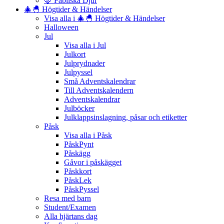
🦊 Fabliska Djur
🎄🐣 Högtider & Händelser
Visa alla i 🎄🐣 Högtider & Händelser
Halloween
Jul
Visa alla i Jul
Julkort
Julprydnader
Julpyssel
Små Adventskalendrar
Till Adventskalendern
Adventskalendrar
Julböcker
Julklappsinslagning, påsar och etiketter
Påsk
Visa alla i Påsk
PåskPynt
Påskägg
Gåvor i påskägget
Påskkort
PåskLek
PåskPyssel
Resa med barn
Student/Examen
Alla hjärtans dag