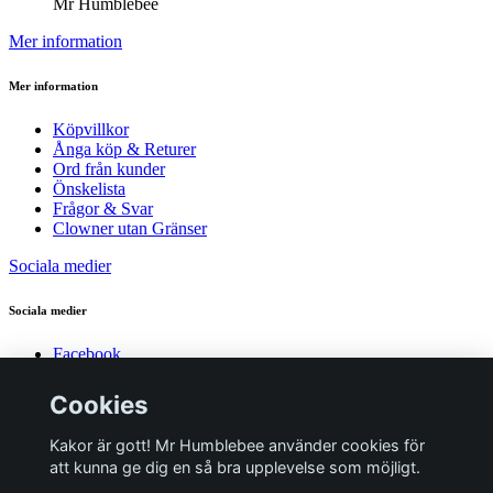
Mr Humblebee
Mer information
Mer information
Köpvillkor
Ånga köp & Returer
Ord från kunder
Önskelista
Frågor & Svar
Clowner utan Gränser
Sociala medier
Sociala medier
Facebook
Instagram
YouTube
Cookies
Pinterest
Kakor är gott! Mr Humblebee använder cookies för
© 2026 Mr Humblebee - En magisk leksaksbutik
att kunna ge dig en så bra upplevelse som möjligt.