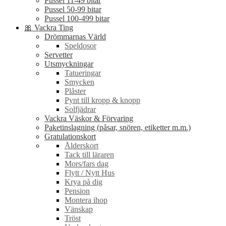
Pussel 11-49 bitar
Pussel 50-99 bitar
Pussel 100-499 bitar
🎀 Vackra Ting
Drömmarnas Värld
Speldosor
Servetter
Utsmyckningar
Tatueringar
Smycken
Plåster
Pynt till kropp & knopp
Solfjädrar
Vackra Väskor & Förvaring
Paketinslagning (påsar, snören, etiketter m.m.)
Gratulationskort
Ålderskort
Tack till läraren
Mors/fars dag
Flytt / Nytt Hus
Krya på dig
Pension
Montera ihop
Vänskap
Tröst