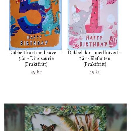
Dubbelt kort med kuvert -
Dubbelt kort med kuvert -
Du
5 år - Dinosaurie
1 år - Elefanten
(Fraktfritt)
(Fraktfritt)
49 kr
49 kr