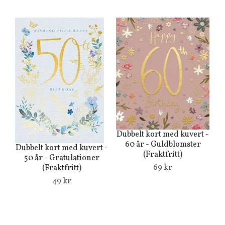
Dubbelt kort med kuvert -
60 år - Guldblomster
Dubbelt kort med kuvert -
Du
(Fraktfritt)
50 år - Gratulationer
69 kr
(Fraktfritt)
49 kr