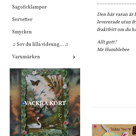
______________
Sagoficklampor
Den här varan är F
Servetter
levererade utan fr
fraktfritt om du h
Smycken
Allt gott!
♫ Sov du lilla videung... ♫
Mr Humblebee
Varumärken
VACKRA KORT