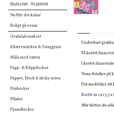
Fjäderlätt - Fraktfritt
Nu blir det kalas!
Roligt på resan
Gratulationskort
Underbart grattisk
Klistermärken & Gnuggisar
På kortet finns tex
Måla med vatten
I kortet finns tex
Papp- & Klippdockor
Vissa detaljer på 
Papper, block & sticky notes
Det medföljer ett 
Pixiböcker
Kortet är ca 13,3 x
Plåster
Här hittar du all
Pysselböcker