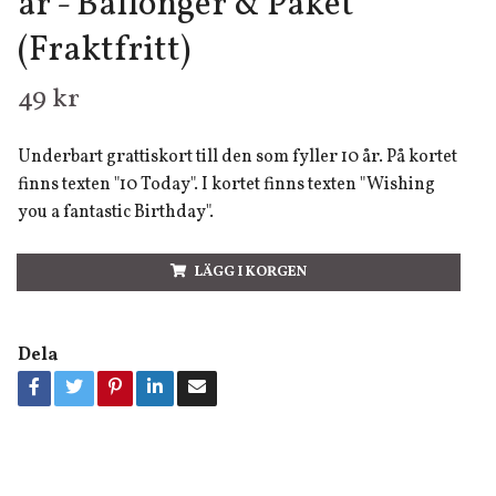
år - Ballonger & Paket
(Fraktfritt)
49 kr
Underbart grattiskort till den som fyller 10 år. På kortet
finns texten "10 Today". I kortet finns texten "Wishing
you a fantastic Birthday".
LÄGG I KORGEN
Dela