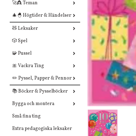
🚀👸 Teman
🎄🐣 Högtider & Händelser
🧸 Leksaker
🎲 Spel
🧩 Pussel
🎀 Vackra Ting
✏️ Pyssel, Papper & Pennor
📚 Böcker & Pysselböcker
Bygga och montera
Små fina ting
Extra pedagogiska leksaker