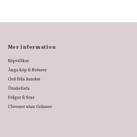
Mer information
Köpvillkor
Ånga köp & Returer
Ord från kunder
Önskelista
Frågor & Svar
Clowner utan Gränser