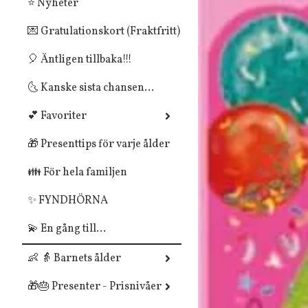
⭐ Nyheter
💌 Gratulationskort (Fraktfritt)
🎈 Äntligen tillbaka!!!
🌜 Kanske sista chansen...
💕 Favoriter
🎁 Presenttips för varje ålder
👪 För hela familjen
✨ FYNDHÖRNA
💫 En gång till...
👶 👵 Barnets ålder
🎁🎂 Presenter - Prisnivåer