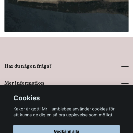
Har du någon fråga?
Mer information
Cookies
Sociala medier
Kakor är gott! Mr Humblebee använder cookies för
att kunna ge dig en så bra upplevelse som möjligt.
Godkänn alla