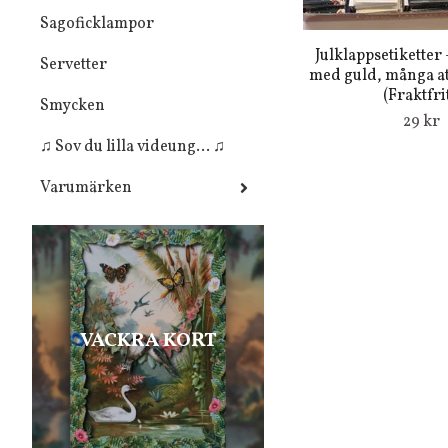
Sagoficklampor
Julklappsetiketter 
Servetter
med guld, många att
(Fraktfrit
Smycken
29 kr
♫ Sov du lilla videung... ♫
Varumärken
VACKRA KORT