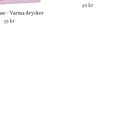
49 kr
åse - Varma drycker
39 kr