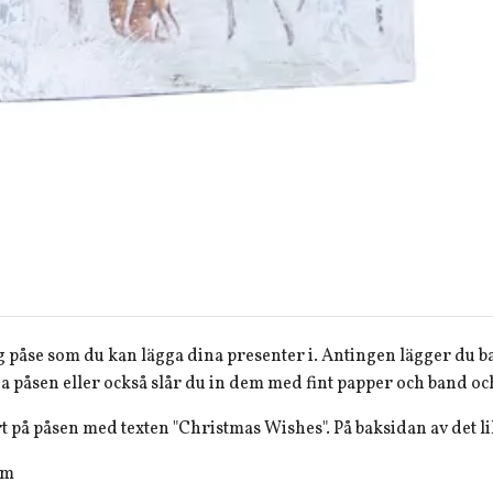
g påse som du kan lägga dina presenter i. Antingen lägger du b
a påsen eller också slår du in dem med fint papper och band och
t på påsen med texten "Christmas Wishes". På baksidan av det lil
cm