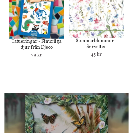
Sommarblommor -
Tatueringar - Finurliga
Servetter
djur från Djeco
45 kr
79 kr