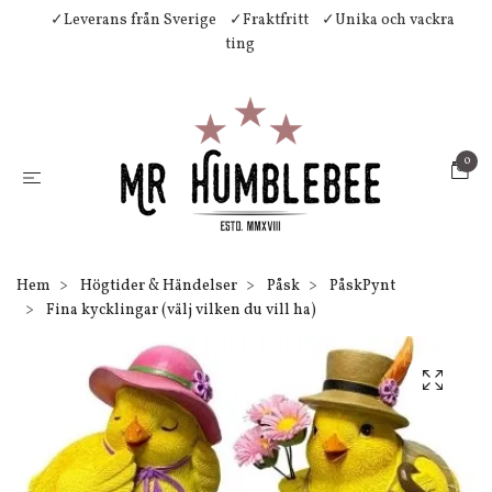
✓Leverans från Sverige
✓Fraktfritt
✓Unika och vackra
ting
0
Hem
Högtider & Händelser
Påsk
PåskPynt
Fina kycklingar (välj vilken du vill ha)