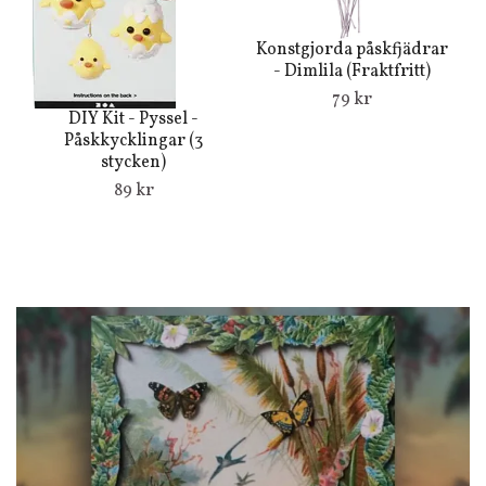
Konstgjorda påskfjädrar
- Dimlila (Fraktfritt)
79 kr
DIY Kit - Pyssel -
Påskkycklingar (3
stycken)
89 kr