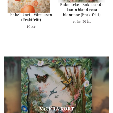
Bokmärke - Bokläsande
kanin bland rosa
Du
blommor (Fraktfritt)
Enkelt kort - Vårmusen
(Fraktfritt)
19 kr
29 kr
19 kr
VACKRA KORT