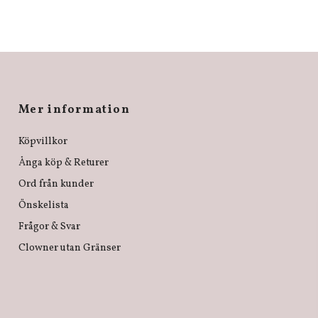
Mer information
Köpvillkor
Ånga köp & Returer
Ord från kunder
Önskelista
Frågor & Svar
Clowner utan Gränser