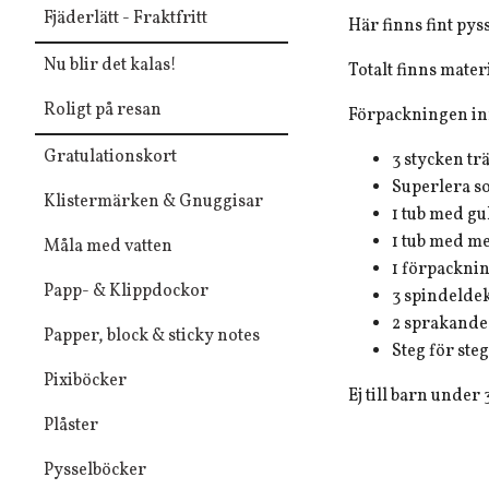
Fjäderlätt - Fraktfritt
Här finns fint pyss
Nu blir det kalas!
Totalt finns materi
Roligt på resan
Förpackningen in
Gratulationskort
3 stycken tr
Superlera so
Klistermärken & Gnuggisar
1 tub med gu
1 tub med me
Måla med vatten
1 förpackni
Papp- & Klippdockor
3 spindelde
2 sprakande
Papper, block & sticky notes
Steg för ste
Pixiböcker
Ej till barn unde
Plåster
Pysselböcker