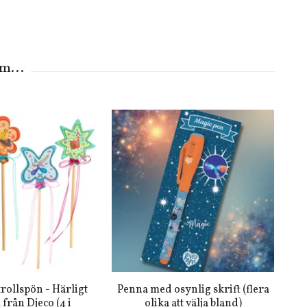
rollspön - Härligt
Penna med osynlig skrift (flera
 från Djeco (4 i
olika att välja bland)