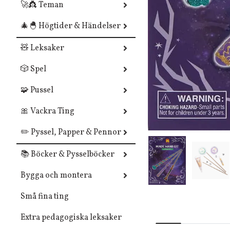
🚀👸 Teman
🎄🐣 Högtider & Händelser
🧸 Leksaker
🎲 Spel
🧩 Pussel
🎀 Vackra Ting
✏️ Pyssel, Papper & Pennor
📚 Böcker & Pysselböcker
Bygga och montera
Små fina ting
Extra pedagogiska leksaker