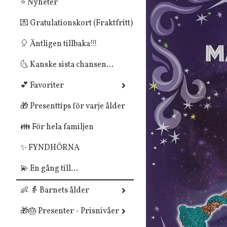
⭐ Nyheter
💌 Gratulationskort (Fraktfritt)
🎈 Äntligen tillbaka!!!
🌜 Kanske sista chansen...
💕 Favoriter
🎁 Presenttips för varje ålder
👪 För hela familjen
✨ FYNDHÖRNA
💫 En gång till...
👶 👵 Barnets ålder
🎁🎂 Presenter - Prisnivåer