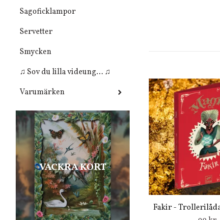
Sagoficklampor
Servetter
Smycken
♫ Sov du lilla videung... ♫
Varumärken
VACKRA KORT
Fakir - Trollerilåda