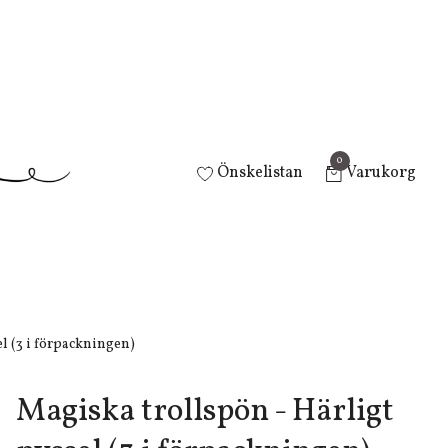
0
Önskelistan
Varukorg
l (3 i förpackningen)
Magiska trollspön - Härligt