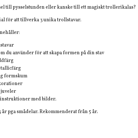
el till pysselstunden eller kanske till ett magiskt trollerikalas?
al för att tillverka 3 unika trollstavar.
nehåller:
ästavar
m du använder för att skapa formen på din stav
ldfärg
tallicfärg
ng formskum
korationer
 juveler
ginstruktioner med bilder.
r 3 år pga smådelar. Rekommenderat från 5 år.