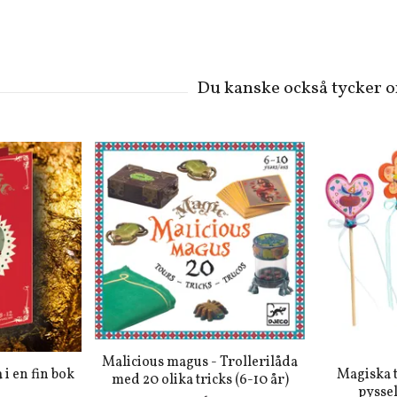
Malicious magus - Trollerilåda
 i en fin bok
Magiska t
med 20 olika tricks (6-10 år)
pyssel