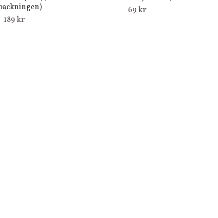
packningen)
69 kr
189 kr