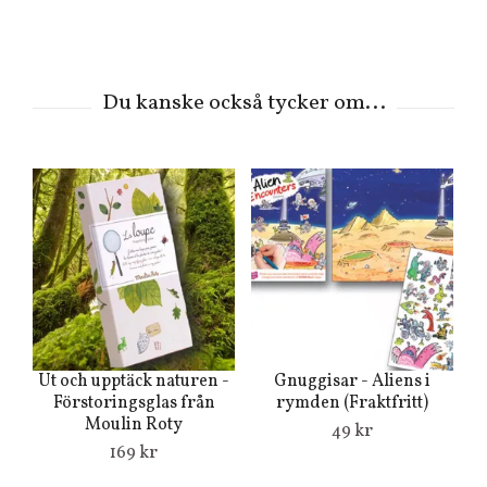
Ut och upptäck naturen -
Gnuggisar - Aliens i
T
Förstoringsglas från
rymden (Fraktfritt)
Moulin Roty
49 kr
169 kr