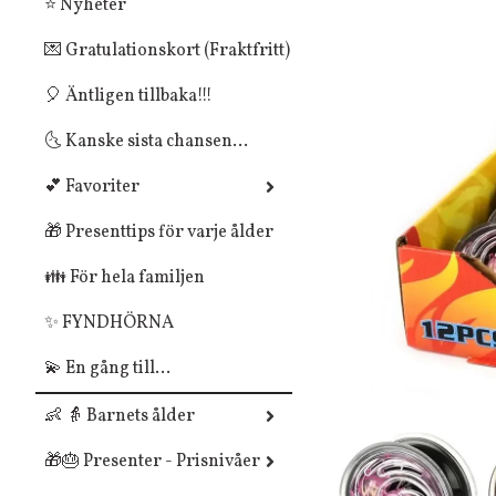
⭐ Nyheter
💌 Gratulationskort (Fraktfritt)
🎈 Äntligen tillbaka!!!
🌜 Kanske sista chansen...
💕 Favoriter
🎁 Presenttips för varje ålder
👪 För hela familjen
✨ FYNDHÖRNA
💫 En gång till...
👶 👵 Barnets ålder
🎁🎂 Presenter - Prisnivåer