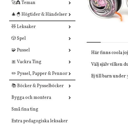
🚀👸 Teman
🎄🐣 Högtider & Händelser
🧸 Leksaker
🎲 Spel
🧩 Pussel
Här finns coola j
🎀 Vackra Ting
Välj själv vilken du
✏️ Pyssel, Papper & Pennor
Ej till barn under
📚 Böcker & Pysselböcker
Bygga och montera
Små fina ting
Extra pedagogiska leksaker