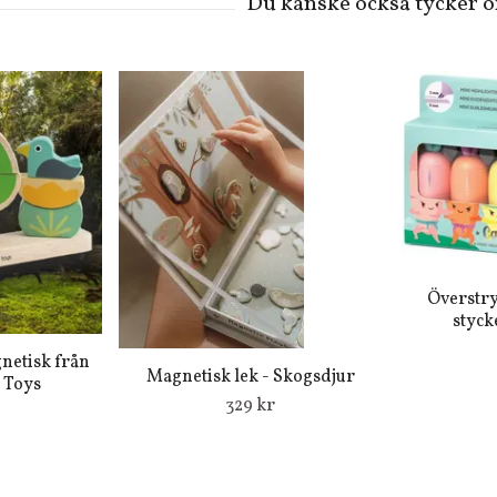
Överstr
styck
gnetisk från
Magnetisk lek - Skogsdjur
 Toys
329 kr