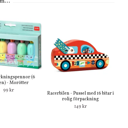
ykningspennor (6
en) - Morötter
99 kr
Racerbilen - Pussel med 16 bitar i
rolig förpackning
149 kr