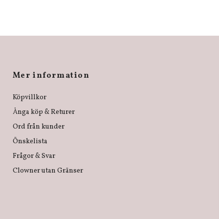
Mer information
Köpvillkor
Ånga köp & Returer
Ord från kunder
Önskelista
Frågor & Svar
Clowner utan Gränser