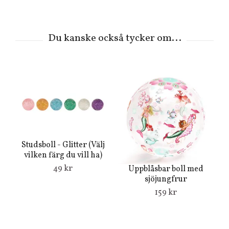
St
Studsboll - Glitter (Välj
v
vilken färg du vill ha)
49 kr
Uppblåsbar boll med
sjöjungfrur
159 kr