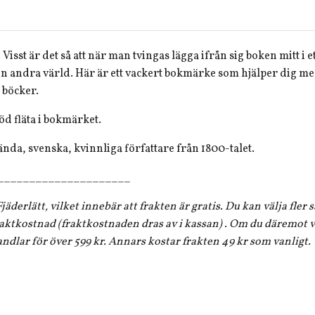
 Visst är det så att när man tvingas lägga ifrån sig boken mitt i 
i sin andra värld. Här är ett vackert bokmärke som hjälper dig me
 böcker.
röd fläta i bokmärket.
nda, svenska, kvinnliga författare från 1800-talet.
_____________________
jäderlätt, vilket innebär att frakten är gratis. Du kan välja fler
aktkostnad (fraktkostnaden dras av i kassan) . Om du däremot vi
andlar för över 599 kr. Annars kostar frakten 49 kr som vanligt.