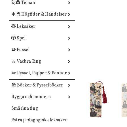
🚀👸 Teman
🎄🐣 Högtider & Händelser
🧸 Leksaker
🎲 Spel
🧩 Pussel
🎀 Vackra Ting
✏️ Pyssel, Papper & Pennor
📚 Böcker & Pysselböcker
Bygga och montera
Små fina ting
Extra pedagogiska leksaker