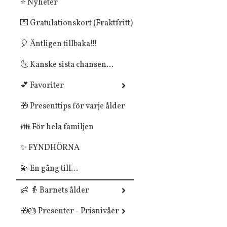
⭐ Nyheter
💌 Gratulationskort (Fraktfritt)
🎈 Äntligen tillbaka!!!
🌜 Kanske sista chansen...
💕 Favoriter
🎁 Presenttips för varje ålder
👪 För hela familjen
✨ FYNDHÖRNA
💫 En gång till...
👶 👵 Barnets ålder
🎁🎂 Presenter - Prisnivåer