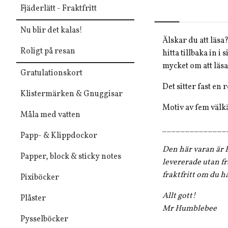
Fjäderlätt - Fraktfritt
Nu blir det kalas!
Älskar du att läsa?
Roligt på resan
hitta tillbaka in 
mycket om att läsa
Gratulationskort
Det sitter fast en 
Klistermärken & Gnuggisar
Motiv av fem välkä
Måla med vatten
______________
Papp- & Klippdockor
Den här varan är F
Papper, block & sticky notes
levererade utan fr
fraktfritt om du h
Pixiböcker
Allt gott!
Plåster
Mr Humblebee
Pysselböcker