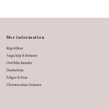
Mer information
Köpvillkor
Ånga köp & Returer
Ord från kunder
Önskelista
Frågor & Svar
Clowner utan Gränser