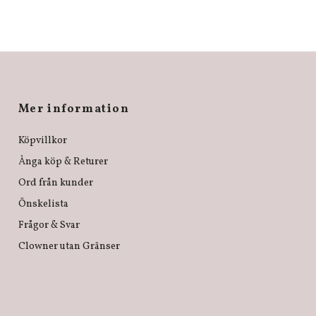
Mer information
Köpvillkor
Ånga köp & Returer
Ord från kunder
Önskelista
Frågor & Svar
Clowner utan Gränser