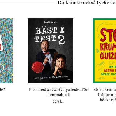
le?
Bäst i test 2 : 201 ½ nya tester för
Stora krume
hemmabruk
frågor om
böcker, 
229 kr