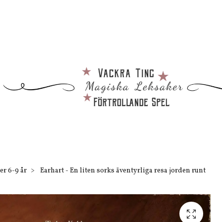
er 6-9 år
Earhart - En liten sorks äventyrliga resa jorden runt