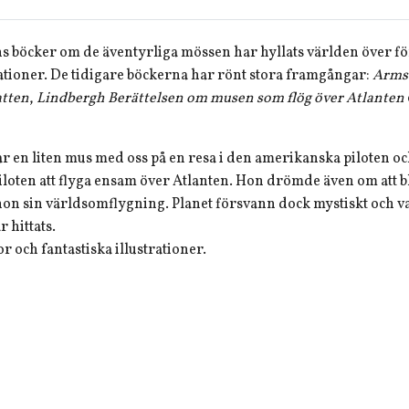
böcker om de äventyrliga mössen har hyllats världen över fö
rationer. De tidigare böckerna har rönt stora framgångar:
Armst
atten
,
Lindbergh Berättelsen om musen som flög över Atlanten
r en liten mus med oss på en resa i den amerikanska piloten oc
iloten att flyga ensam över Atlanten. Hon drömde även om att bl
hon sin världsomflygning. Planet försvann dock mystiskt och v
r hittats.
r och fantastiska illustrationer.