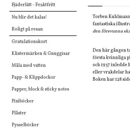
Fjäderlätt - Fraktfritt
Torben Kuhlmanns 
Nu blir det kalas!
fantastiska illust
Roligt på resan
den försvunna sk
Gratulationskort
Den här gången ta
Klistermärken & Gnuggisar
första kvinnliga p
och 1937 inledde 
Måla med vatten
eller vrakdelar ha
Papp- & Klippdockor
Boken har 128 sido
Papper, block & sticky notes
Pixiböcker
Plåster
Pysselböcker