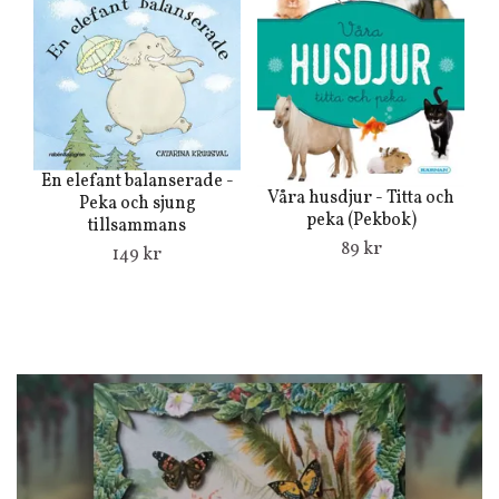
En elefant balanserade -
Våra husdjur - Titta och
Peka och sjung
peka (Pekbok)
tillsammans
89 kr
149 kr