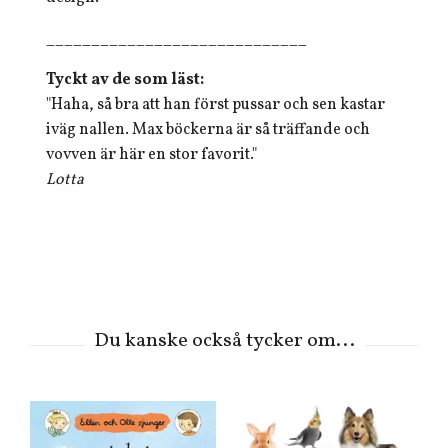
_____________________________
Tyckt av de som läst:
"Haha, så bra att han först pussar och sen kastar
iväg nallen. Max böckerna är så träffande och
vovven är här en stor favorit."
Lotta