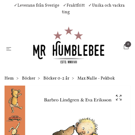
✓Leverans från Sverige
✓Fraktfritt
✓Unika och vackra
ting
0
Hem
Böcker
Böcker 0-2 år
Max Nalle - Pekbok