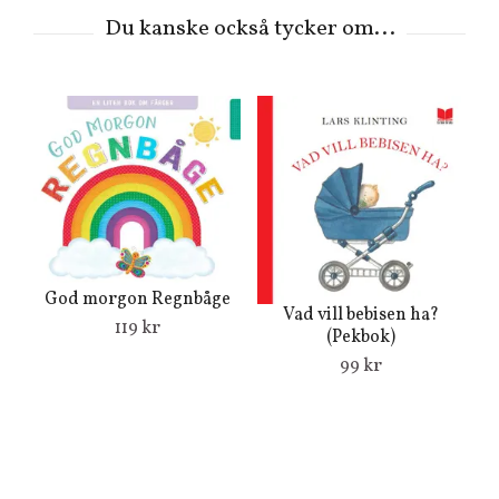
God morgon Regnbåge
Vad vill bebisen ha?
119 kr
(Pekbok)
99 kr