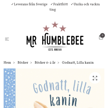
✓Leverans från Sverige
✓Fraktfritt
✓Unika och vackra
ting
0
Hem
Böcker
Böcker 0-2 år
Godnatt, Lilla kanin