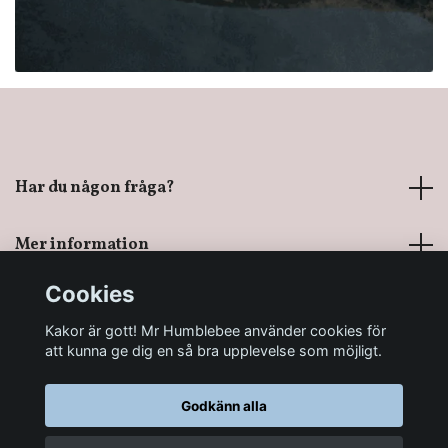
Har du någon fråga?
Mer information
Cookies
Sociala medier
Kakor är gott! Mr Humblebee använder cookies för
att kunna ge dig en så bra upplevelse som möjligt.
Godkänn alla
© 2026 Mr Humblebee - En magisk leksaksbutik