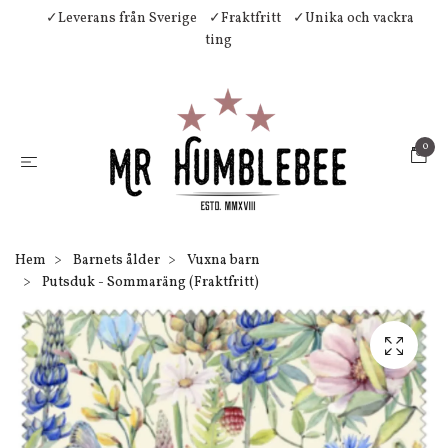
✓Leverans från Sverige
✓Fraktfritt
✓Unika och vackra
ting
0
Hem
Barnets ålder
Vuxna barn
Putsduk - Sommaräng (Fraktfritt)