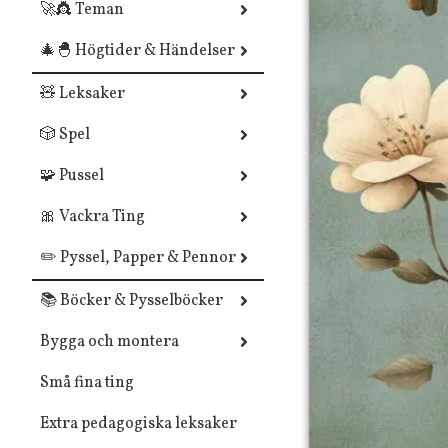
🚀👸 Teman
🎄🐣 Högtider & Händelser
🧸 Leksaker
🎲 Spel
🧩 Pussel
🎀 Vackra Ting
✏️ Pyssel, Papper & Pennor
📚 Böcker & Pysselböcker
Bygga och montera
Små fina ting
Extra pedagogiska leksaker