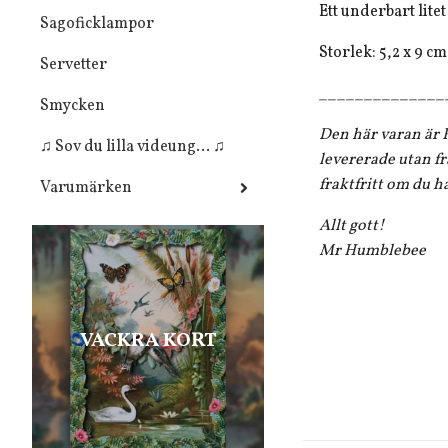
Ett underbart lit
Sagoficklampor
Storlek: 5,2 x 9 cm
Servetter
______________
Smycken
Den här varan är F
♫ Sov du lilla videung... ♫
levererade utan fr
fraktfritt om du h
Varumärken
Allt gott!
Mr Humblebee
VACKRA KORT