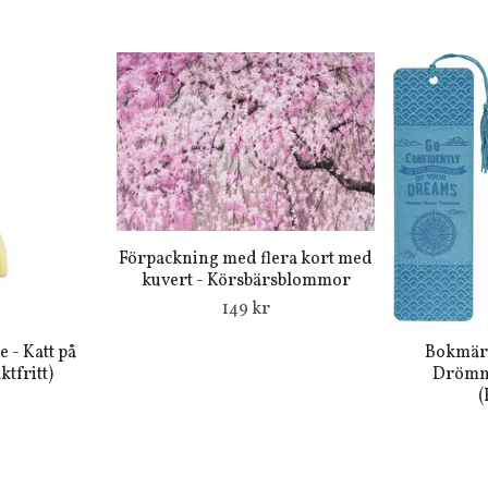
Förpackning med flera kort med
kuvert - Körsbärsblommor
149 kr
 - Katt på
Bokmärk
ktfritt)
Drömma
(