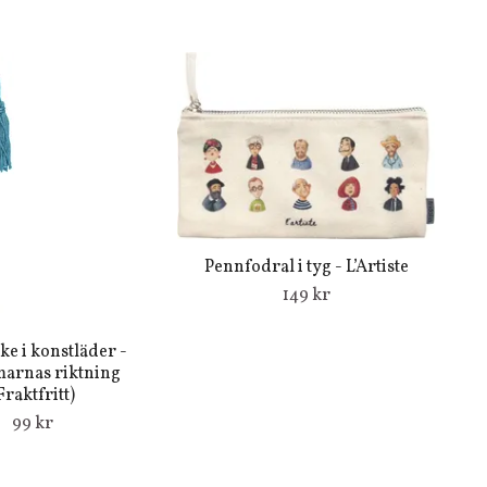
Pennfodral i tyg - L’Artiste
149 kr
e i konstläder -
rnas riktning
Fraktfritt)
99 kr