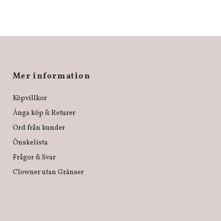
Mer information
Köpvillkor
Ånga köp & Returer
Ord från kunder
Önskelista
Frågor & Svar
Clowner utan Gränser