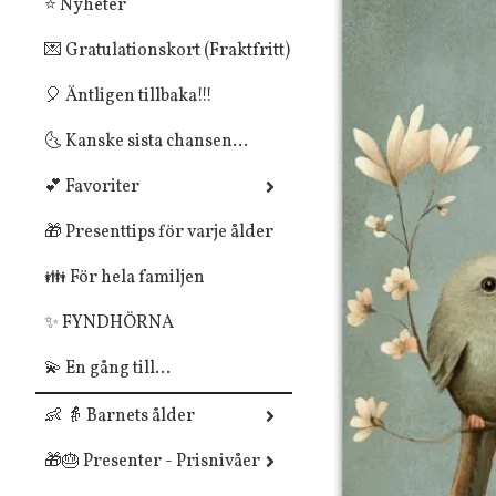
⭐ Nyheter
💌 Gratulationskort (Fraktfritt)
🎈 Äntligen tillbaka!!!
🌜 Kanske sista chansen...
💕 Favoriter
🎁 Presenttips för varje ålder
👪 För hela familjen
✨ FYNDHÖRNA
💫 En gång till...
👶 👵 Barnets ålder
🎁🎂 Presenter - Prisnivåer