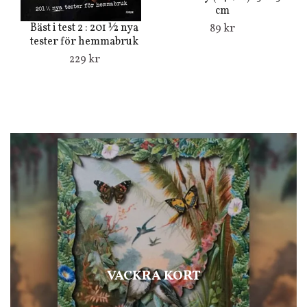
cm
Bäst i test 2 : 201 ½ nya
89 kr
tester för hemmabruk
229 kr
VACKRA KORT