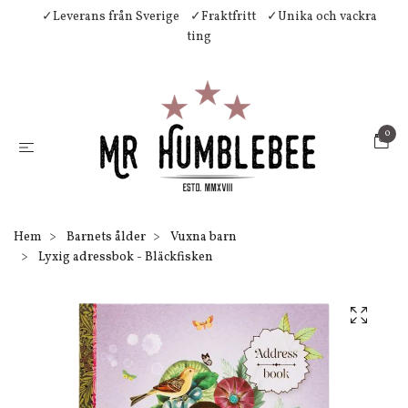
✓Leverans från Sverige
✓Fraktfritt
✓Unika och vackra
ting
0
Hem
Barnets ålder
Vuxna barn
Lyxig adressbok - Bläckfisken