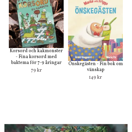
M
Korsord och kakmonster
- Fina korsord med
baktema för 7-9 åringar
Önskegästen - Fin bok om
vänskap
79 kr
149 kr