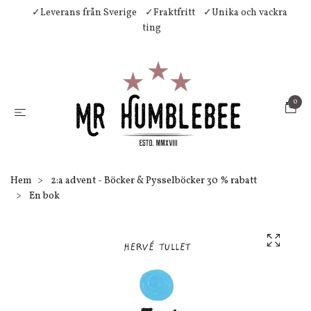
✓Leverans från Sverige
✓Fraktfritt
✓Unika och vackra
ting
0
Hem
2:a advent - Böcker & Pysselböcker 30 % rabatt
En bok